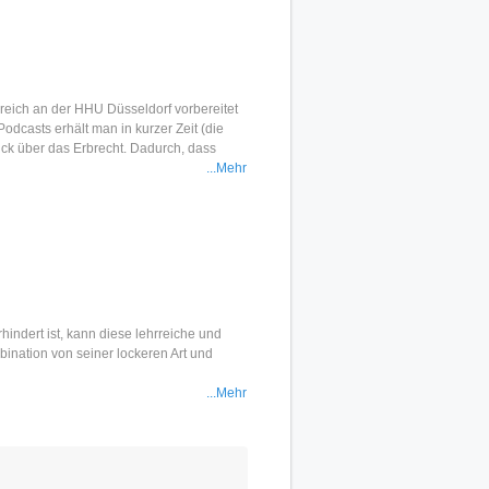
reich an der HHU Düsseldorf vorbereitet
odcasts erhält man in kurzer Zeit (die
ick über das Erbrecht. Dadurch, dass
ernsehsendung) aufgegriffen wird, kann
...Mehr
 Lorenz, mit der das Zuhören - trotz der
erntyp ist, sollte sich diese Podcasts
Ich konnte während meiner mündlichen
lesung eingegangen war; dafür gab es vom
ll lernen kann - selbst längere
errn Professor Lorenz bzw. der LMU
ndert ist, kann diese lehrreiche und
ngebot. Die 5 Sterne sind hochverdient.
ination von seiner lockeren Art und
...Mehr