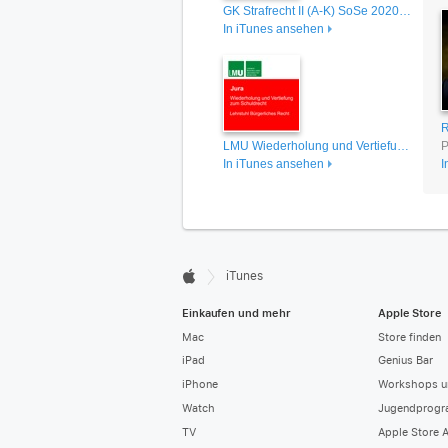
GK Strafrecht II (A-K) SoSe 2020 Satzger
In iTunes ansehen
LMU Wiederholung und Vertiefung zum Schuldrecht - Lehrstuhl für Bürgerliches Recht
P
In iTunes ansehen
I

iTunes
Apple
Einkaufen und mehr
Apple Store
Mac
Store finden
iPad
Genius Bar
iPhone
Workshops u
Watch
Jugendprog
TV
Apple Store 