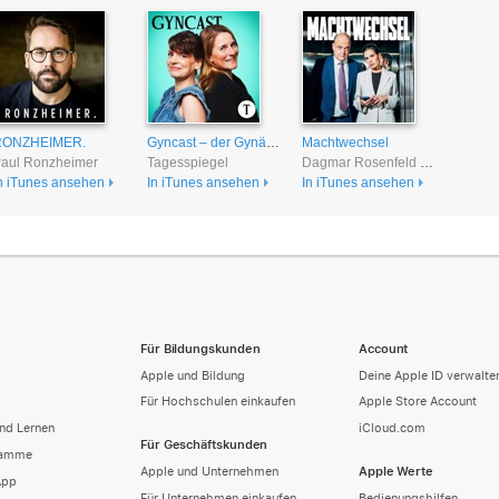
RONZHEIMER.
Gyncast – der Gynäkologie-Podcast
Machtwechsel
aul Ronzheimer
Tagesspiegel
Dagmar Rosenfeld und Robin Alexander
n iTunes ansehen
In iTunes ansehen
In iTunes ansehen
Für Bildungskunden
Account
Apple und Bildung
Deine Apple ID verwalte
Für Hochschulen einkaufen
Apple Store Account
nd Lernen
iCloud.com
Für Geschäftskunden
ramme
Apple und Unternehmen
Apple Werte
App
Für Unternehmen einkaufen
Bedienungshilfen