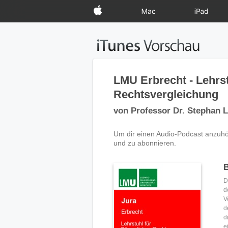
Apple
Mac
iPad
LMU Erbrecht - Lehrst
Rechtsvergleichung
von Professor Dr. Stephan 
Um dir einen Audio-Podcast anzuhör
und zu abonnieren.
D
d
V
d
d
e