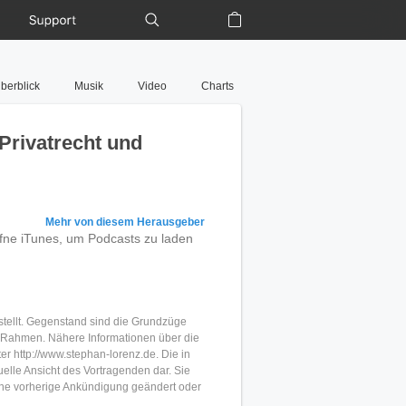
Support
Einkaufstasche
berblick
Musik
Video
Charts
 Privatrecht und
Mehr von diesem Herausgeber
ffne iTunes, um Podcasts zu laden
tellt. Gegenstand sind die Grundzüge
 Rahmen. Nähere Informationen über die
er http://www.stephan-lorenz.de. Die in
elle Ansicht des Vortragenden dar. Sie
hne vorherige Ankündigung geändert oder