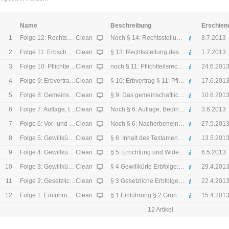
Name
Beschreibung
Erschien
1
Clean
Folge 12: Rechtsstellung des Erben; Erbschaftsanspruch, Erbschein; Erbenhaftung, Mehrheit von Erben
Noch § 14: Rechtsstellung des Erben, Rechtsnachfolge in Personengesellschaften; Erbschaftsanspruch, Gutglaubensschutzfunktion des Erbscheins § 15: Erbenhaftung (nur Überblick) § 16. Mehrheit von Erben
8.7.2013
2
Clean
Folge 11: Erbschaftserwerb; Rechtsstellung des Erben
§ 13: Rechtsstellung des Erben, Erbschaftserwerb, Annahme und Ausschlagung § 14: Rechtsstellung des Erben: Universalsukzession
1.7.2013
3
Clean
Folge 10: Pflichtteilsrecht; Rechtsgeschäfte unter Lebenden auf den Todesfall
noch § 11: Pflichtteilsrecht § 12: Rechtsgeschäfte unter Lebenden den Todesfall
24.6.201
4
Clean
Folge 9: Erbvertrag, Pflichtteilsrecht
§ 10: Erbvertrag § 11: Pflichtteilsrecht
17.6.201
5
Clean
Folge 8: Gemeinschaftliches Testament
§ 9: Das gemeinschaftliche Testament
10.6.201
6
Clean
Folge 7: Auflage, Inhalt und Auslegung, Anfechtung von Testamenten, gemeinschaftl. Testament
Noch § 6: Auflage, Bedingungen § 7: Auslegung und Umdeutung des Testaments § 8: Unwirksamkeit und Anfechtbarkeit von Testamenten § 9: Gemeinschaftliches Testament
3.6.2013
7
Clean
Folge 6: Vor- und Nacherbschaft, Vermächtnis
Noch § 6: Nacherbeneinsetzung, Schlusserbeneinsetzung, Vermächtnis
27.5.201
8
Clean
Folge 5: Gewillkürte Erbfolge
§ 6: Inhalt des Testaments: Erbeinsetzung; Anwachsung, Ersatzerbfolge, Nacherbeneinsetzung
13.5.201
9
Clean
Folge 4: Gewillkürte Erbfolge
§ 5: Errichtung und Widerruf des Testaments § 6: Inhalt des Testaments
6.5.2013
10
Clean
Folge 3: Gewillkürte Erbfolge
§ 4 Gewillkürte Erbfolge: Grundlagen
29.4.201
11
Clean
Folge 2: Gesetzliche Erbfolge
§ 3 Gesetzliche Erbfolge von Verwandten und Ehegatten, Übungsfälle
22.4.201
12
Clean
Folge 1: Einführung und Grundprinzipien
§ 1 Einführung § 2 Grundbegriff und Grundprinzipien des Erbrechts § 3 Gesetzliche Erbfolge
15.4.201
12 Artikel