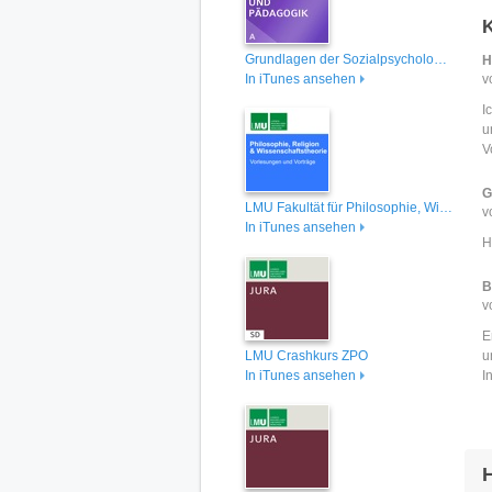
Grundlagen der Sozialpsychologie II (Klassische Psychologie) - SoSe 2005
H
In iTunes ansehen
v
I
u
V
i
m
G
LMU Fakultät für Philosophie, Wissenschaftstheorie und Religionswissenschaft - Vorlesungen und Vorträge
w
v
In iTunes ansehen
u
H
P
P
B
Z
v
A
I
E
z
LMU Crashkurs ZPO
u
In iTunes ansehen
I
H