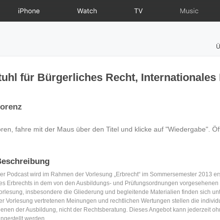
iPhone
Watch
TV
Music
Ü
uhl für Bürgerliches Recht, Internationales
Lorenz
en, fahre mit der Maus über den Titel und klicke auf "Wiedergabe". Ö
Beschreibung
er Podcast wird im Rahmen der Vorlesung „Erbrecht“ im Sommersemester 2013 ers
es Erbrechts in dem von den Ausbildungs- und Prüfungsordnungen vorgesehenen
orlesung, insbesondere die Gliederung und begleitende Materialien finden sich unt
er Vorlesung vertretenen Meinungen und rechtlichen Wertungen stellen die individu
ienen der Ausbildung, nicht der Rechtsberatung. Dieses Angebot kann jederzeit o
ingestellt werden.