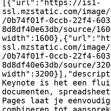
[{"url":"https://is1-
ssl.mzstatic.com/image/
/0b74f01f-0ccb-22f4-603
8d8df40e63db/source/160
width":1600},{"url":"ht
ssl.mzstatic.com/image/
/0b74f01f-0ccb-22f4-603
8d8df40e63db/source/320
width":3200}],"descript
Keynote is het een flui
documenten, spreadsheet
Pages laat je eenvoudig
combineren tot aansprek