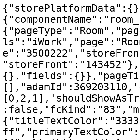
{"storePlatformData":{}
{"componentName":"room_
{"pageType":"Room","pag
ls":"iWork","page":"Roo
e":"3500222","storeFron
"storeFront":"143452"},
{},"fields":{}},"pageTi
[],"adamId":369203110,"
[0,2,1],"shouldShowAsTr
:false,"fcKind":"83","m
{"titleTextColor":"3333
ff","primaryTextColor":