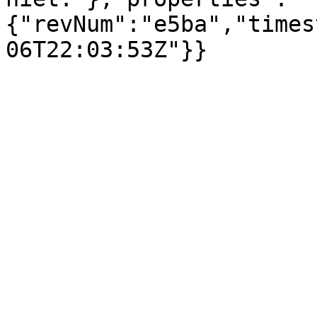
{"revNum":"e5ba","times
06T22:03:53Z"}}